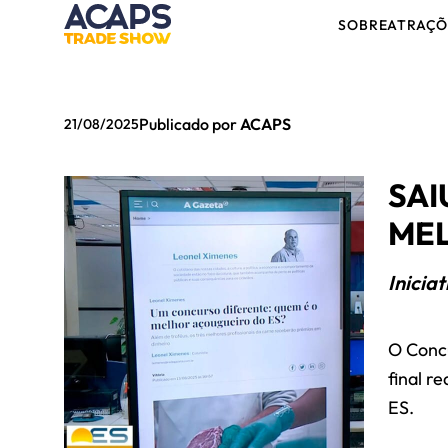
SOBRE
ATRAÇÕ
Publicado por
ACAPS
21/08/2025
SAI
MEL
Inicia
O Concu
final r
ES.