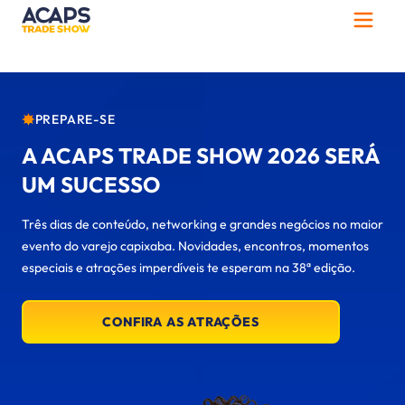
PREPARE-SE
A ACAPS TRADE SHOW 2026 SERÁ
UM SUCESSO
Três dias de conteúdo, networking e grandes negócios no maior
evento do varejo capixaba. Novidades, encontros, momentos
especiais e atrações imperdíveis te esperam na 38ª edição.
CONFIRA AS ATRAÇÕES