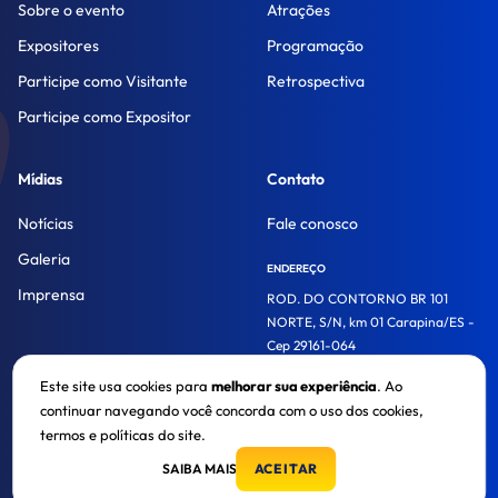
Sobre o evento
Atrações
Expositores
Programação
Participe como Visitante
Retrospectiva
Participe como Expositor
Mídias
Contato
Notícias
Fale conosco
Galeria
ENDEREÇO
Imprensa
ROD. DO CONTORNO BR 101
NORTE, S/N, km 01 Carapina/ES -
Cep 29161-064
Este site usa cookies para
melhorar sua experiência
. Ao
continuar navegando você concorda com o uso dos cookies,
© 2026. Acaps Trade Show. Todos os direitos reservados.
termos e políticas do site.
SAIBA MAIS
ACEITAR
Política de privacidade
CRAFTED BY