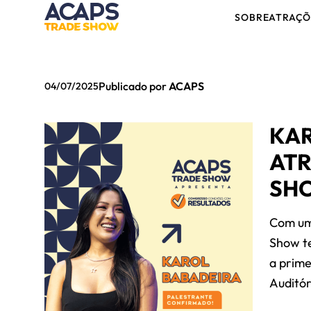
SOBRE
ATRAÇÕ
Publicado por
ACAPS
04/07/2025
KAR
ATR
SH
Com uma
Show t
a prime
Auditór