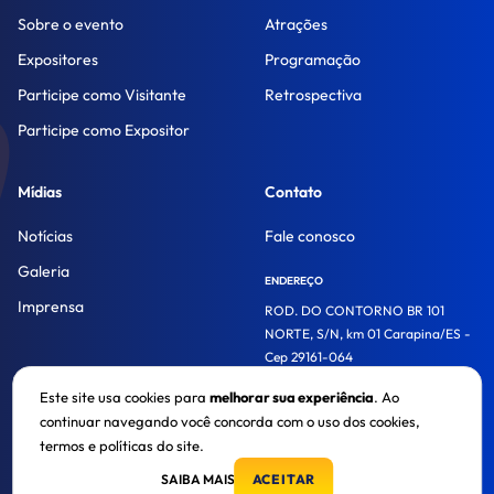
Sobre o evento
Atrações
Expositores
Programação
Participe como Visitante
Retrospectiva
Participe como Expositor
Mídias
Contato
Notícias
Fale conosco
Galeria
ENDEREÇO
Imprensa
ROD. DO CONTORNO BR 101
NORTE, S/N, km 01 Carapina/ES -
Cep 29161-064
Este site usa cookies para
melhorar sua experiência
. Ao
continuar navegando você concorda com o uso dos cookies,
© 2026. Acaps Trade Show. Todos os direitos reservados.
termos e políticas do site.
SAIBA MAIS
ACEITAR
Política de privacidade
CRAFTED BY