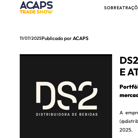
SOBRE
ATRAÇÕ
Publicado por
ACAPS
11/07/2025
DS2
E A
Portfó
mercad
A empre
(@distr
2025.